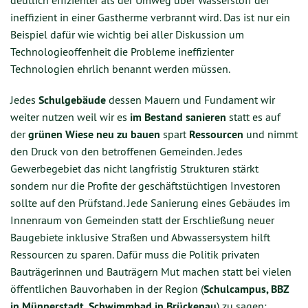
deutlich effizienter als der Umweg über Wasserstoff der
ineffizient in einer Gastherme verbrannt wird. Das ist nur ein
Beispiel dafür wie wichtig bei aller Diskussion um
Technologieoffenheit die Probleme ineffizienter
Technologien ehrlich benannt werden müssen.
Jedes
Schulgebäude
dessen Mauern und Fundament wir
weiter nutzen weil wir es
im Bestand sanieren
statt es auf
der
grünen Wiese neu zu bauen
spart
Ressourcen
und nimmt
den Druck von den betroffenen Gemeinden. Jedes
Gewerbegebiet das nicht langfristig Strukturen stärkt
sondern nur die Profite der geschäftstüchtigen Investoren
sollte auf den Prüfstand. Jede Sanierung eines Gebäudes im
Innenraum von Gemeinden statt der Erschließung neuer
Baugebiete inklusive Straßen und Abwassersystem hilft
Ressourcen zu sparen. Dafür muss die Politik privaten
Bauträgerinnen und Bauträgern Mut machen statt bei vielen
öffentlichen Bauvorhaben in der Region (
Schulcampus, BBZ
in Münnerstadt, Schwimmbad in Brückenau
) zu sagen: